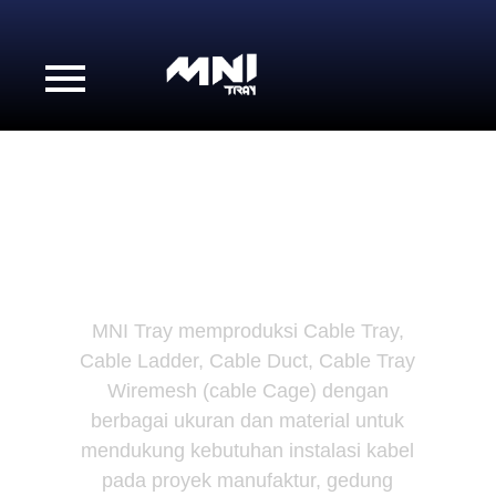
CABLE TRAY & CABLE
LADDER
MANUFACTURER
INDONESIA
MNI Tray memproduksi Cable Tray,
Cable Ladder, Cable Duct, Cable Tray
Wiremesh (cable Cage) dengan
berbagai ukuran dan material untuk
mendukung kebutuhan instalasi kabel
pada proyek manufaktur, gedung