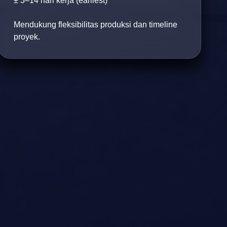
± 3–14 hari kerja (earliest)
Mendukung fleksibilitas produksi dan timeline
proyek.