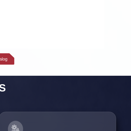
alog
S