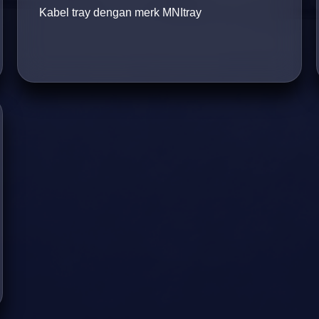
Kabel tray dengan merk MNItray