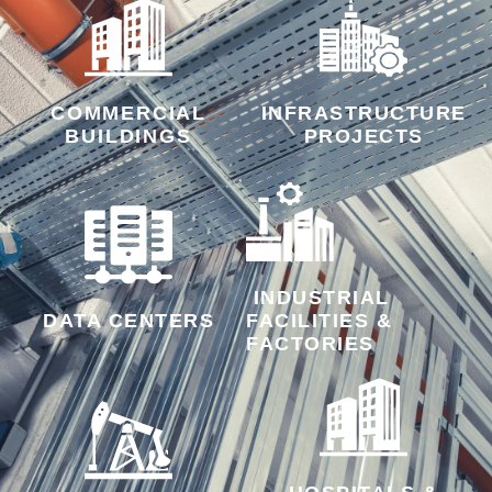
COMMERCIAL
INFRASTRUCTURE
BUILDINGS
PROJECTS
INDUSTRIAL
DATA CENTERS
FACILITIES &
FACTORIES