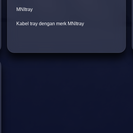
MNItray
Kabel tray dengan merk MNItray